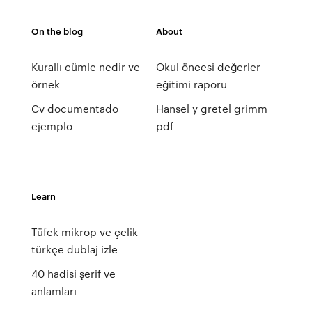
On the blog
About
Kurallı cümle nedir ve
Okul öncesi değerler
örnek
eğitimi raporu
Cv documentado
Hansel y gretel grimm
ejemplo
pdf
Learn
Tüfek mikrop ve çelik
türkçe dublaj izle
40 hadisi şerif ve
anlamları